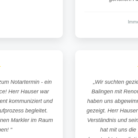
Immo
★
zum Notartermin - ein
„Wir suchten geziel
ice! Herr Hauser war
Balingen mit Renov
rent kommuniziert und
haben uns abgewimm
fprozess begleitet.
gezeigt. Herr Hauser
inen Markler im Raum
Verständnis und sei
en! "
hat mit uns di