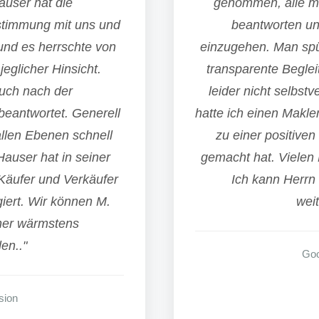
auser hat die
genommen, alle me
stimmung mit uns und
beantworten un
 und es herrschte von
einzugehen. Man spür
eglicher Hinsicht.
transparente Begleit
uch nach der
leider nicht selbst
eantwortet. Generell
hatte ich einen Makle
llen Ebenen schnell
zu einer positive
Hauser hat in seiner
gemacht hat. Vielen 
 Käufer und Verkäufer
Ich kann Herrn
giert. Wir können M.
wei
her wärmstens
en.."
Goo
sion