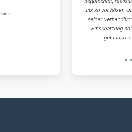
begutachtet, realist
uns so vor bösen Ü
nsion
seiner Verhandlung
Einschätzung hab
gefunden. U
Immo